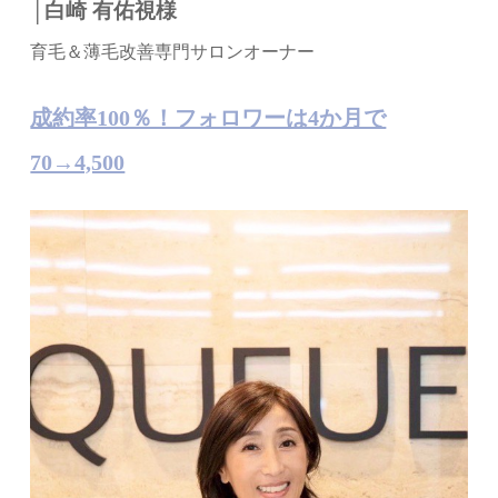
│白崎 有佑視様
育毛＆薄毛改善専門サロンオーナー
成約率100％！フォロワーは4か月で
70→4,500